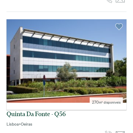
270
m² disponíveis
Quinta Da Fonte - Q56
Lisboa
>
Oeiras