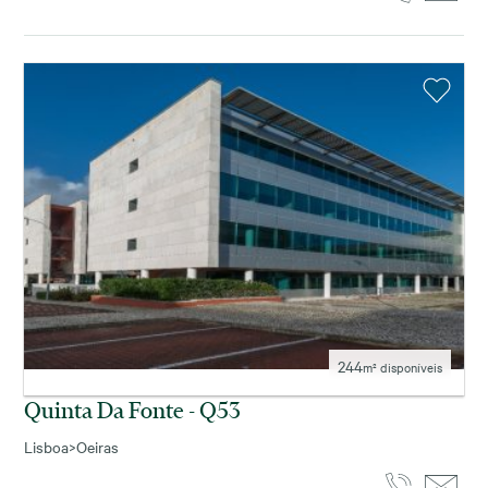
244
m² disponíveis
Quinta Da Fonte - Q53
Lisboa
>
Oeiras