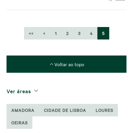
<<
<
1
2
3
4
5
Voltar ao topo
Ver áreas
AMADORA
CIDADE DE LISBOA
LOURES
OEIRAS