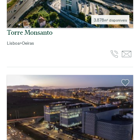
3.878
m² disponíveis
Torre Monsanto
Lisboa
>
Oeiras