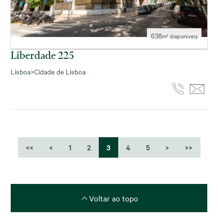
638
m² disponíveis
Liberdade 225
Lisboa
>
Cidade de Lisboa
<<
<
1
2
3
4
5
>
>>
Voltar ao topo