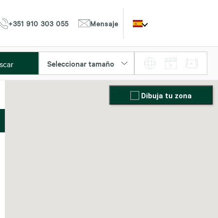
+351 910 303 055
Mensaje
Seleccionar tamaño
scar
Dibuja tu zona