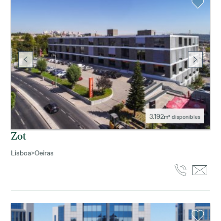
3.192
m² disponibles
Zot
Lisboa
>
Oeiras