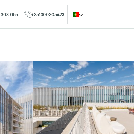
 303 055
+351300305423