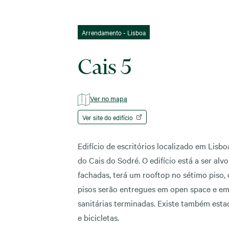
Arrendamento - Lisboa
Cais 5
Ver no mapa
Ver site do edifício
Edifício de escritórios localizado em Lisb
do Cais do Sodré. O edifício está a ser alv
fachadas, terá um rooftop no sétimo piso, c
pisos serão entregues em open space e e
sanitárias terminadas. Existe também esta
e bicicletas.