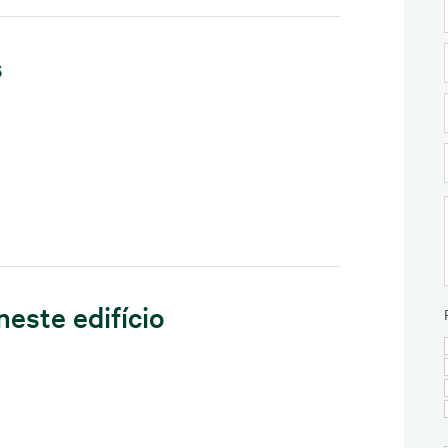
s
neste edifício